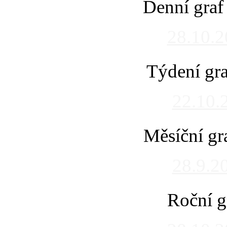
Denní graf
28.10.
Týdení gra
22.10.
Měsíční gr
28.9.2
Roční g