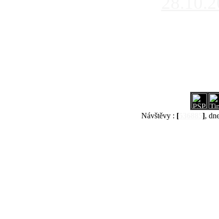
28.10.
Návštěvy :
[
536885
]
, dn