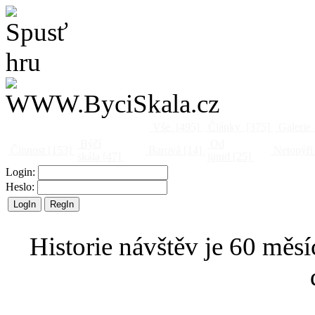
Vše
[495]
Články
[375]
Galerie
Býčí
Od
Činnost
[153]
Barová
[14]
Netopýři
skála
[47]
jinud
[25]
Login:
Heslo:
Historie návštěv je 60 měsí