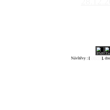
28.12.
Návštěvy :
[
538210
]
, dn