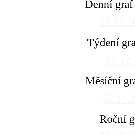
Denní graf
27.12.
Týdení gra
21.12
Měsíční gr
27.11.
Roční g