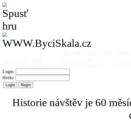
Vše
[495]
Články
[375]
Galerie
Býčí
Od
Činnost
[153]
Barová
[14]
Netopýři
skála
[47]
jinud
[25]
Login:
Heslo:
Historie návštěv je 60 měsí