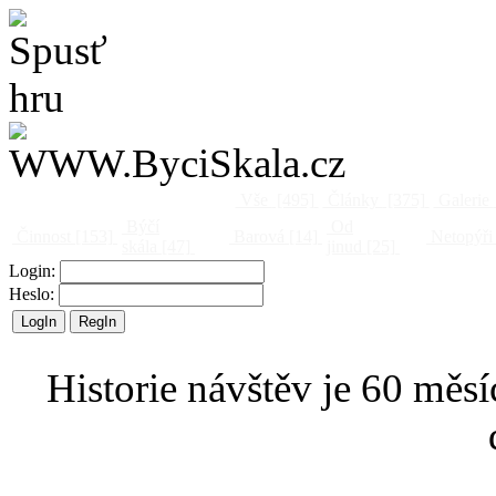
Vše
[495]
Články
[375]
Galerie
Býčí
Od
Činnost
[153]
Barová
[14]
Netopýři
skála
[47]
jinud
[25]
Login:
Heslo:
Historie návštěv je 60 měsí