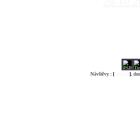
28.10.
Návštěvy :
[
537628
]
, dn