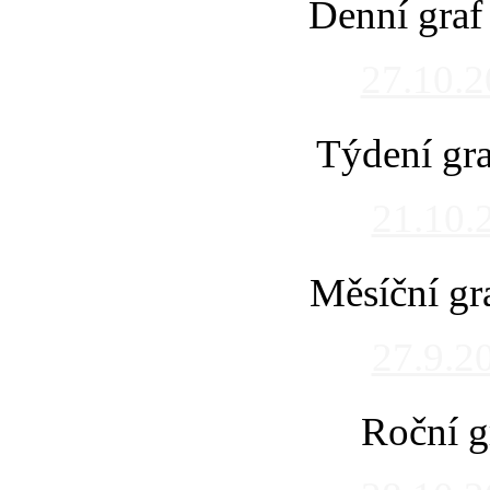
Denní graf
27.10.
Týdení gra
21.10.
Měsíční gr
27.9.2
Roční g