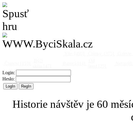
Vše
[495]
Články
[375]
Galerie
Býčí
Od
Činnost
[153]
Barová
[14]
Netopýři
skála
[47]
jinud
[25]
Login:
Heslo:
Historie návštěv je 60 měsí