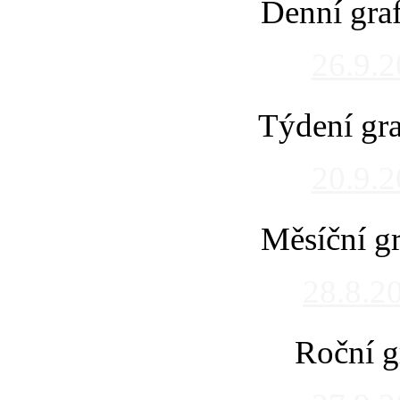
Denní gra
26.9.
Týdení gra
20.9.
Měsíční gr
28.8.2
Roční g