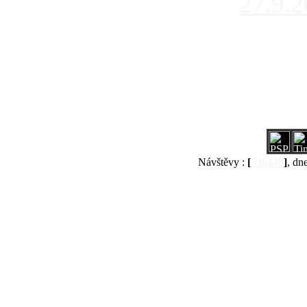
27.9.
Návštěvy :
[
536448
]
, dn