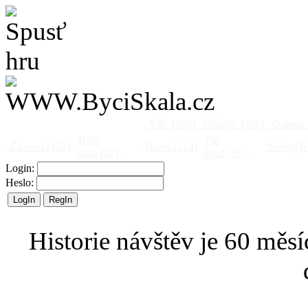
Vše
[495]
Články
[375]
Galerie
Býčí
Od
Činnost
[153]
Barová
[14]
Netopýři
skála
[47]
jinud
[25]
Login:
Heslo:
Historie návštěv je 60 měsí