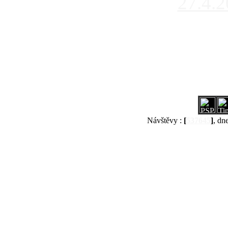
27.4.
Návštěvy :
[
537645
]
, dn