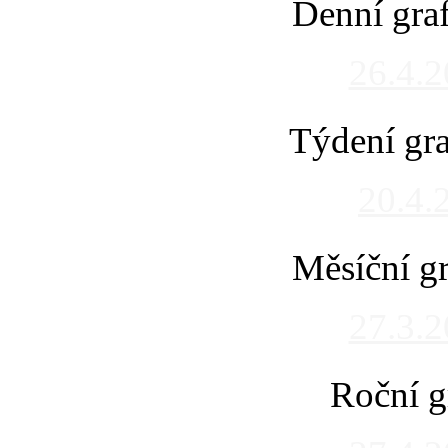
Denní gra
26.4.
Týdení gra
20.4.
Měsíční gr
27.3.
Roční g