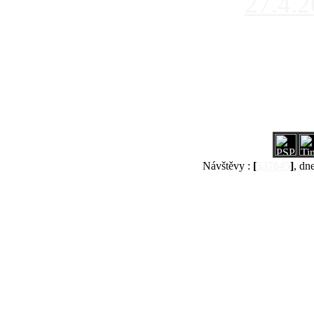
27.4.
Návštěvy :
[
537645
]
, dn