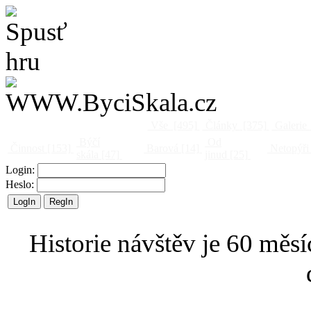
Vše
[495]
Články
[375]
Galerie
Býčí
Od
Činnost
[153]
Barová
[14]
Netopýři
skála
[47]
jinud
[25]
Login:
Heslo:
Historie návštěv je 60 měsí