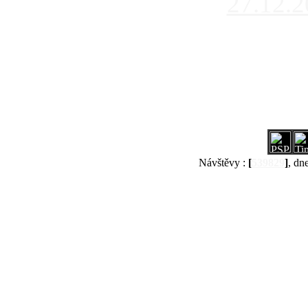
27.12.
Návštěvy :
[
539829
]
, dn