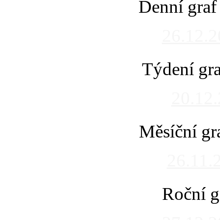
Denní graf
26.12.
Týdení gra
20.12
Měsíční gr
26.11.
Roční g