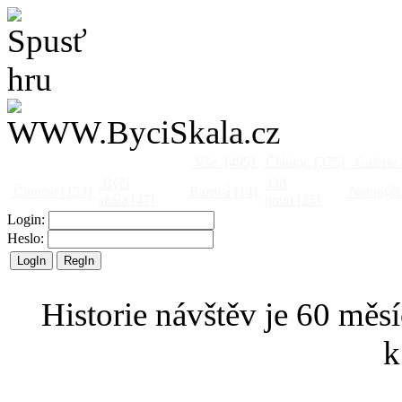
Vše
[495]
Články
[375]
Galerie
Býčí
Od
Činnost
[153]
Barová
[14]
Netopýři
skála
[47]
jinud
[25]
Login:
Heslo:
Historie návštěv je 60 měsí
k