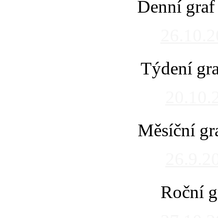
Denní graf
26.10.
Týdení gra
20.10.
Měsíční gr
26.9.2
Roční g