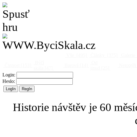
Vše
[495]
Články
[375]
Galerie
Býčí
Od
Činnost
[153]
Barová
[14]
Netopýři
skála
[47]
jinud
[25]
Login:
Heslo:
Historie návštěv je 60 měsí