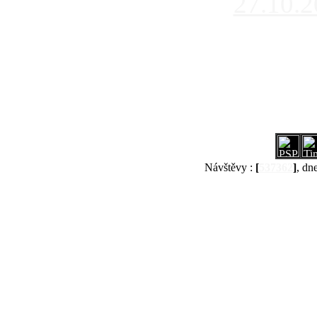
27.10.
Návštěvy :
[
537362
]
, dn