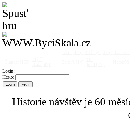
Vše
[495]
Články
[375]
Galerie
Býčí
Od
Činnost
[153]
Barová
[14]
Netopýři
skála
[47]
jinud
[25]
Login:
Heslo:
Historie návštěv je 60 měsí