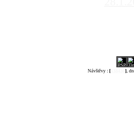
28.1.
Návštěvy :
[
538430
]
, dn