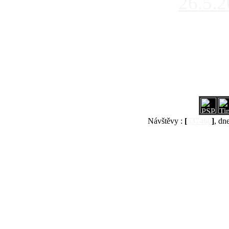
26.5.
Návštěvy :
[
537460
]
, dn