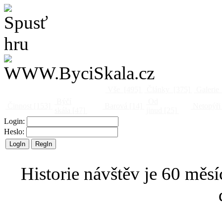
Vše
[495]
Články
[375]
Galerie
Býčí
Od
Činnost
[153]
Barová
[14]
Netopýři
skála
[47]
jinud
[25]
Login:
Heslo:
Historie návštěv je 60 měsí