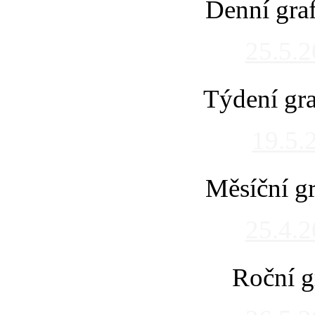
Denní gra
25.5.
Týdení gra
19.5.
Měsíční gr
25.4.
Roční g