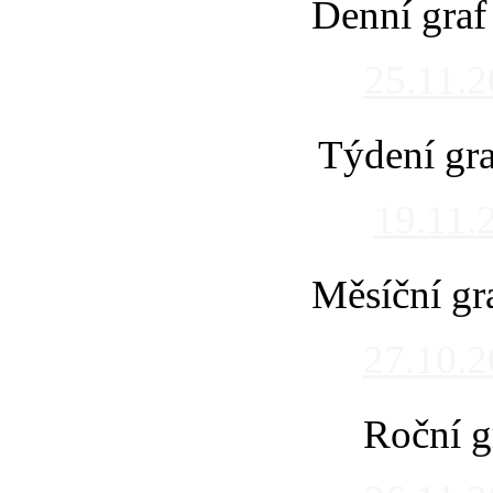
Denní graf
25.11.
Týdení gra
19.11.
Měsíční gr
27.10.
Roční g