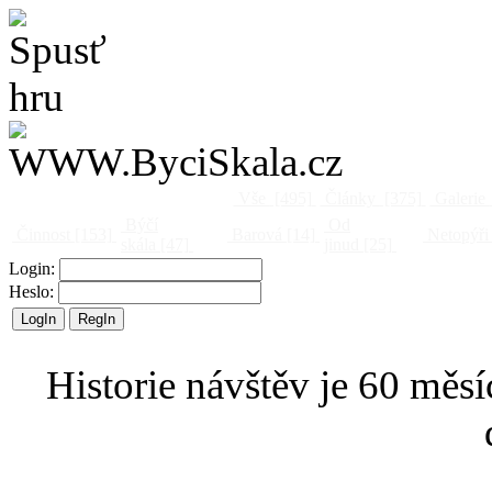
Vše
[495]
Články
[375]
Galerie
Býčí
Od
Činnost
[153]
Barová
[14]
Netopýři
skála
[47]
jinud
[25]
Login:
Heslo:
Historie návštěv je 60 měsí