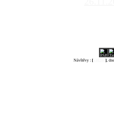
26.11.
Návštěvy :
[
538208
]
, dn