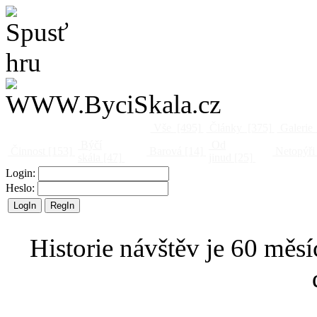
Vše
[495]
Články
[375]
Galerie
Býčí
Od
Činnost
[153]
Barová
[14]
Netopýři
skála
[47]
jinud
[25]
Login:
Heslo:
Historie návštěv je 60 měsí