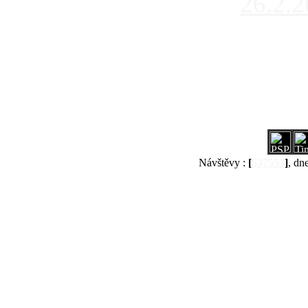
26.2.
Návštěvy :
[
537553
]
, dn