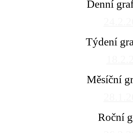
Denní gra
24.2.
Týdení gra
18.2.
Měsíční gr
28.1.
Roční g