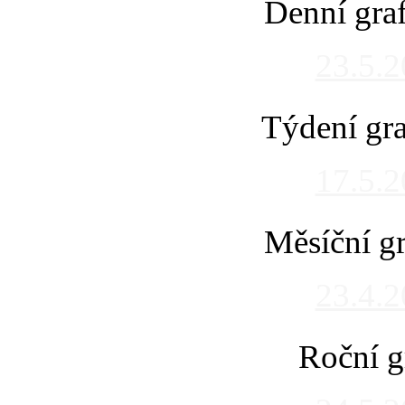
Denní gra
23.5.
Týdení gra
17.5.
Měsíční gr
23.4.
Roční g