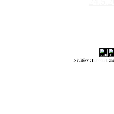
24.5.
Návštěvy :
[
537792
]
, dn