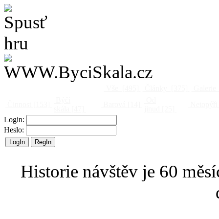
Vše
[495]
Články
[375]
Galerie
Býčí
Od
Činnost
[153]
Barová
[14]
Netopýři
skála
[47]
jinud
[25]
Login:
Heslo:
Historie návštěv je 60 měsí