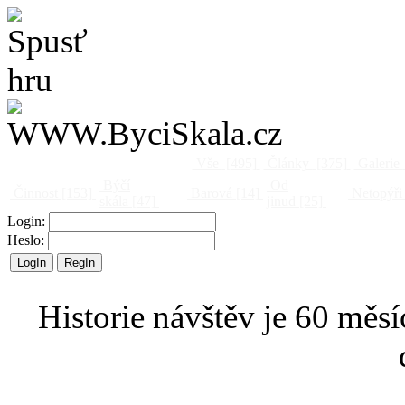
Vše
[495]
Články
[375]
Galerie
Býčí
Od
Činnost
[153]
Barová
[14]
Netopýři
skála
[47]
jinud
[25]
Login:
Heslo:
Historie návštěv je 60 měsí