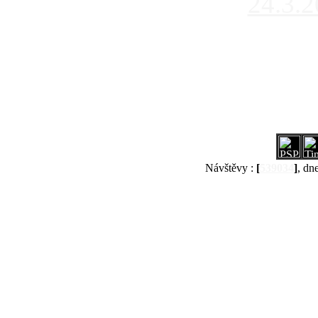
24.3.
Návštěvy :
[
539034
]
, dn