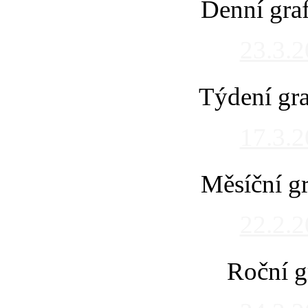
Denní gra
23.3.
Týdení gra
17.3.
Měsíční gr
22.2.
Roční g