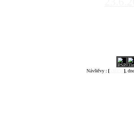
23.6.
Návštěvy :
[
538150
]
, dn