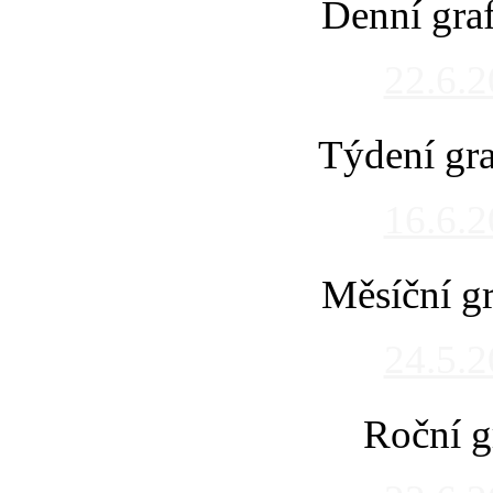
Denní gra
22.6.
Týdení gra
16.6.
Měsíční gr
24.5.
Roční g