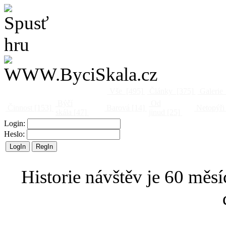
Vše
[495]
Články
[375]
Galerie
Býčí
Od
Činnost
[153]
Barová
[14]
Netopýři
skála
[47]
jinud
[25]
Login:
Heslo:
Historie návštěv je 60 měsí