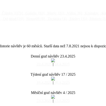
Články
[375]
Galerie
[93]
Mapy
[21]
Videa
[6]
Kontakty
Kni
]
Od jinud
[25]
Netopýři
[9]
Technika
[4]
Zprávy
[11]
Historie
[1
istorie návštěv je 60 měsíců. Starší data než 7.8.2021 nejsou k dispozic
Denní graf návštěv 23.4.2025
22.4.2025
|
24.4.2025
Týdení graf návštěv 17 / 2025
16.4.2025
|
30.4.2025
Měsíční graf návštěv 4 / 2025
23.3.2025
|
23.5.2025