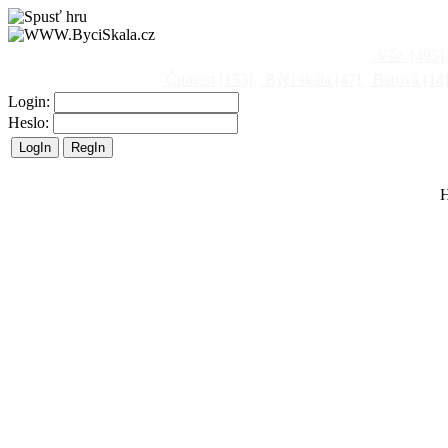
Vše
[495]
Činnost
[153]
Býčí skála
[47]
Barová
[14
Login:
Heslo:
H