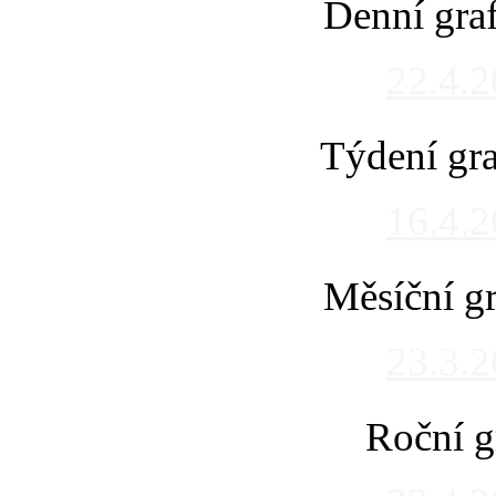
Denní gra
22.4.
Týdení gra
16.4.
Měsíční gr
23.3.
Roční g