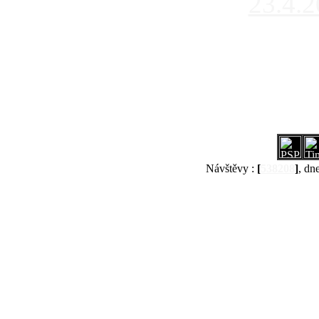
23.4.
Návštěvy :
[
538208
]
, dn