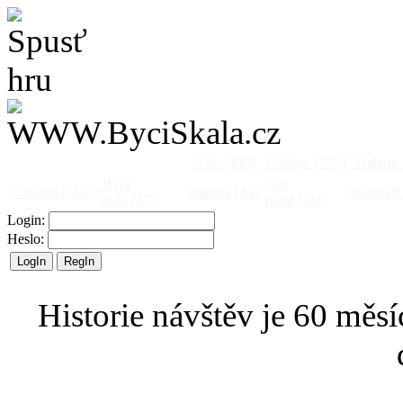
Vše
[495]
Články
[375]
Galerie
Býčí
Od
Činnost
[153]
Barová
[14]
Netopýři
skála
[47]
jinud
[25]
Login:
Heslo:
Historie návštěv je 60 měsí