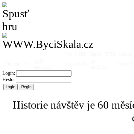
Vše
[495]
Články
[375]
Galerie
Býčí
Od
Činnost
[153]
Barová
[14]
Netopýři
skála
[47]
jinud
[25]
Login:
Heslo:
Historie návštěv je 60 měsí