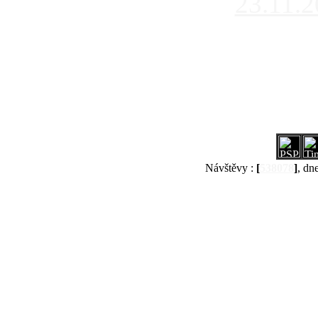
23.11.
Návštěvy :
[
538078
]
, dn