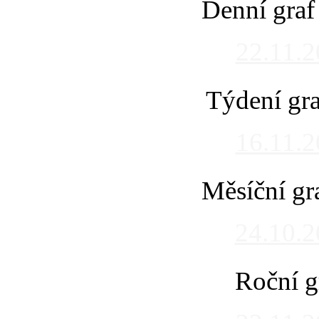
Denní graf
22.11.
Týdení gra
16.11.
Měsíční gr
24.10.
Roční g