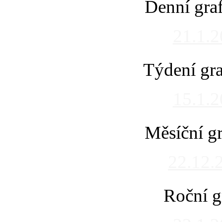
Denní gra
21.1.
Týdení gra
15.1.
Měsíční gr
22.12.
Roční g