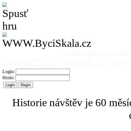
Vše
[495]
Články
[375]
Galerie
Býčí
Od
Činnost
[153]
Barová
[14]
Netopýři
skála
[47]
jinud
[25]
Login:
Heslo:
Historie návštěv je 60 měsí