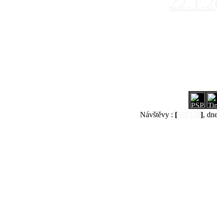
22.1.
Návštěvy :
[
537378
]
, dn