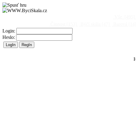
Vše
[495]
Činnost
[153]
Býčí skála
[47]
Barová
[14
Login:
Heslo:
H