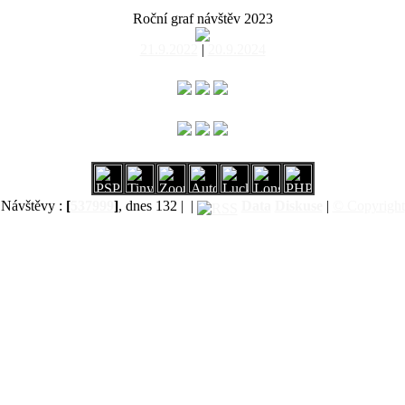
Roční graf návštěv 2023
21.9.2022
|
20.9.2024
Návštěvy :
[
537999
]
, dnes 132 |
|
Data
Diskuse
|
© Copyright