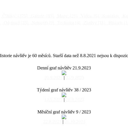
Články
[375]
Galerie
[93]
Mapy
[21]
Videa
[6]
Kontakty
Kni
]
Od jinud
[25]
Netopýři
[9]
Technika
[4]
Zprávy
[11]
Historie
[1
istorie návštěv je 60 měsíců. Starší data než 8.8.2021 nejsou k dispozic
Denní graf návštěv 21.9.2023
20.9.2023
|
22.9.2023
Týdení graf návštěv 38 / 2023
14.9.2023
|
28.9.2023
Měsíční graf návštěv 9 / 2023
22.8.2023
|
21.10.2023