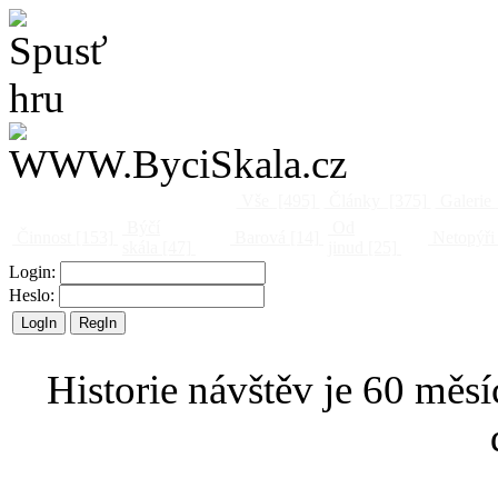
Vše
[495]
Články
[375]
Galerie
Býčí
Od
Činnost
[153]
Barová
[14]
Netopýři
skála
[47]
jinud
[25]
Login:
Heslo:
Historie návštěv je 60 měsí