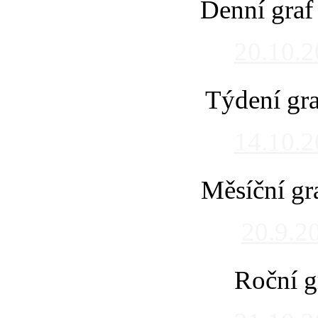
Denní graf
20.10.
Týdení gra
14.10.
Měsíční gr
20.9.2
Roční g