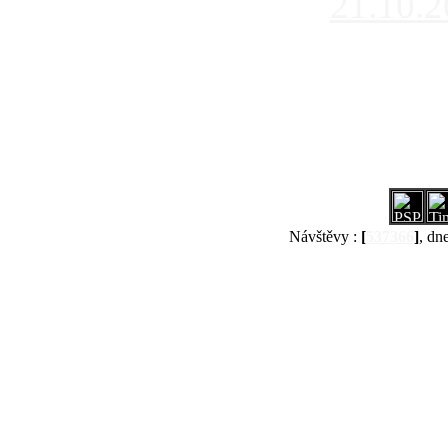
21.10.
Návštěvy :
[
537366
]
, dn