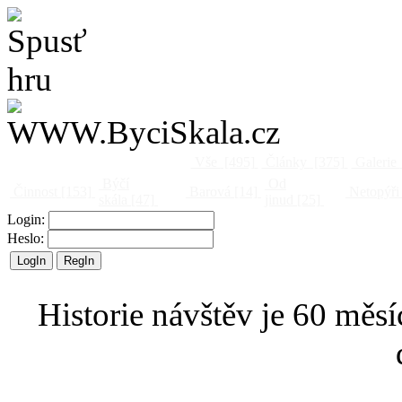
Vše
[495]
Články
[375]
Galerie
Býčí
Od
Činnost
[153]
Barová
[14]
Netopýři
skála
[47]
jinud
[25]
Login:
Heslo:
Historie návštěv je 60 měsí