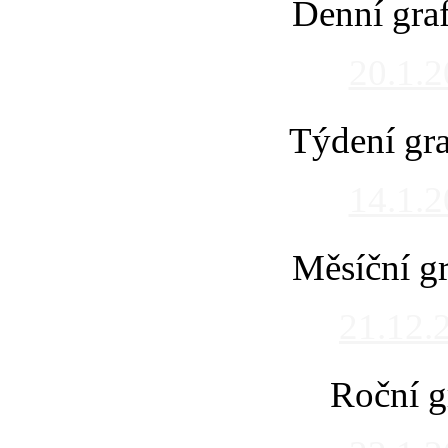
Denní gra
20.1.
Týdení gra
14.1.
Měsíční gr
21.12.
Roční g