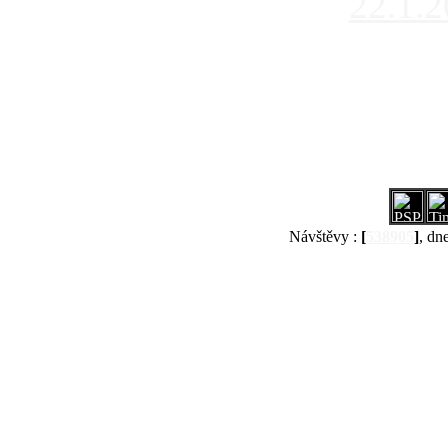
22.1.
Návštěvy :
[
538905
]
, dn