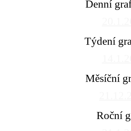
Denní gra
20.1.
Týdení gra
14.1.
Měsíční gr
21.12.
Roční g