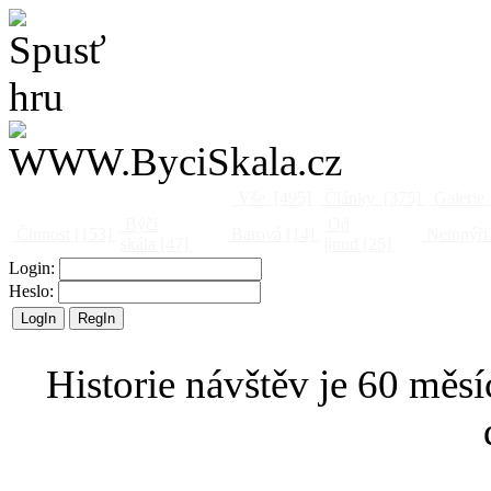
Vše
[495]
Články
[375]
Galerie
Býčí
Od
Činnost
[153]
Barová
[14]
Netopýři
skála
[47]
jinud
[25]
Login:
Heslo:
Historie návštěv je 60 měsí