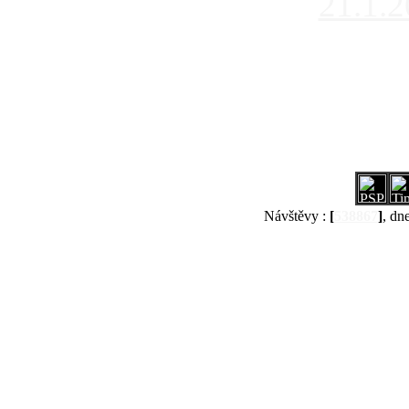
21.1.
Návštěvy :
[
538867
]
, dn