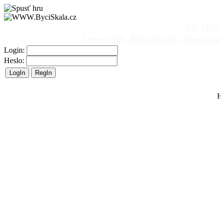
Vše
[495]
Činnost
[153]
Býčí skála
[47]
Barová
[14
Login:
Heslo:
H