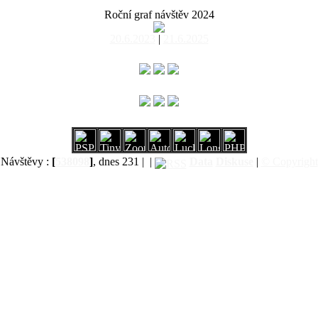
Roční graf návštěv 2024
20.6.2023
|
21.6.2025
Návštěvy :
[
538098
]
, dnes 231 |
|
Data
Diskuse
|
© Copyright