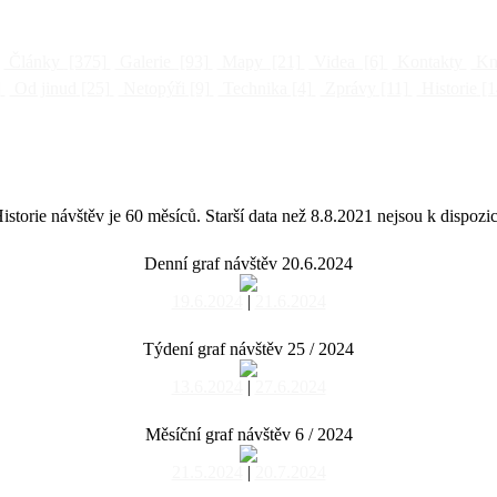
Články
[375]
Galerie
[93]
Mapy
[21]
Videa
[6]
Kontakty
Kni
]
Od jinud
[25]
Netopýři
[9]
Technika
[4]
Zprávy
[11]
Historie
[1
istorie návštěv je 60 měsíců. Starší data než 8.8.2021 nejsou k dispozic
Denní graf návštěv 20.6.2024
19.6.2024
|
21.6.2024
Týdení graf návštěv 25 / 2024
13.6.2024
|
27.6.2024
Měsíční graf návštěv 6 / 2024
21.5.2024
|
20.7.2024