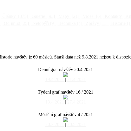
Články
[375]
Galerie
[93]
Mapy
[21]
Videa
[6]
Kontakty
Kni
]
Od jinud
[25]
Netopýři
[9]
Technika
[4]
Zprávy
[11]
Historie
[1
istorie návštěv je 60 měsíců. Starší data než 9.8.2021 nejsou k dispozic
Denní graf návštěv 20.4.2021
19.4.2021
|
21.4.2021
Týdení graf návštěv 16 / 2021
13.4.2021
|
27.4.2021
Měsíční graf návštěv 4 / 2021
20.3.2021
|
20.5.2021