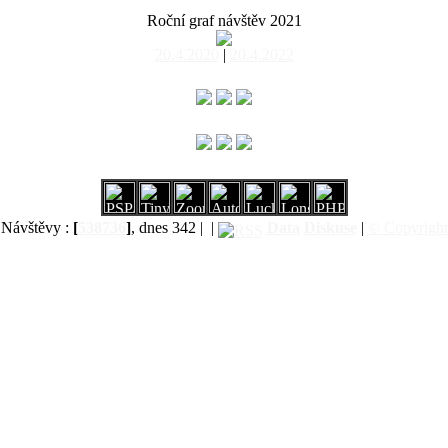
Roční graf návštěv 2021
20.4.2020
|
20.4.2022
Návštěvy :
[
538736
]
, dnes 342 |
|
Data
Diskuse
|
© Copyright