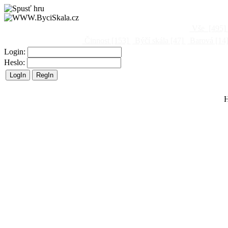
Vše
[495]
Činnost
[153]
Býčí skála
[47]
Barová
[14
Login:
Heslo:
H