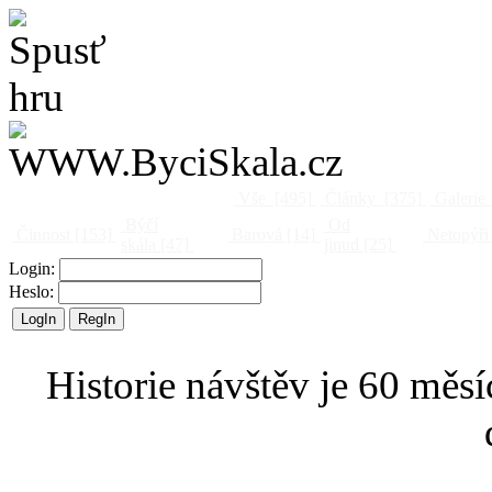
Vše
[495]
Články
[375]
Galerie
Býčí
Od
Činnost
[153]
Barová
[14]
Netopýři
skála
[47]
jinud
[25]
Login:
Heslo:
Historie návštěv je 60 měsí