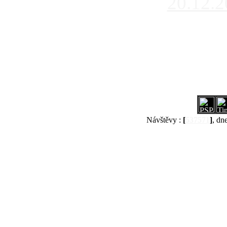
20.12.
Návštěvy :
[
537571
]
, dn