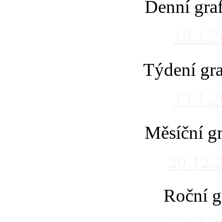
Denní gra
19.1.
Týdení gra
13.1.
Měsíční gr
20.12.
Roční g