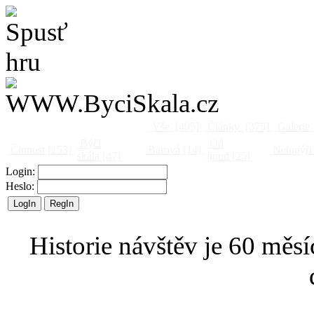
Vše
[495]
Články
[375]
Galerie
Býčí
Od
Činnost
[153]
Barová
[14]
Netopýři
skála
[47]
jinud
[25]
Login:
Heslo:
Historie návštěv je 60 měsí