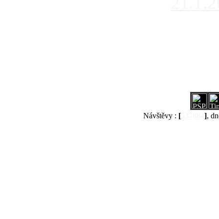
21.1.
Návštěvy :
[
537884
]
, dn