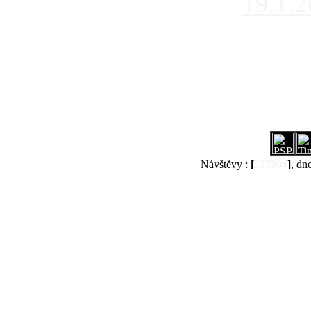
19.1.
Návštěvy :
[
537804
]
, dn