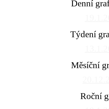
Denní gra
19.1.
Týdení gra
13.1.
Měsíční gr
20.12.
Roční g