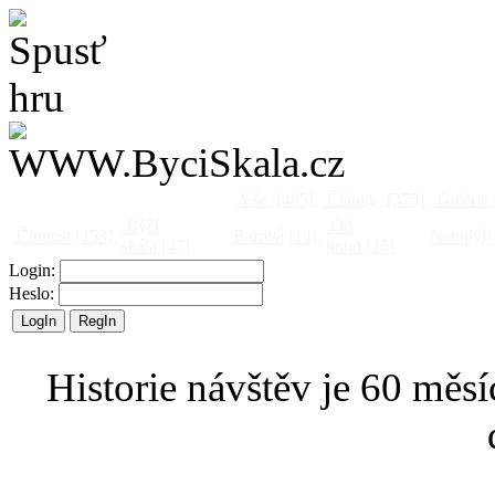
Vše
[495]
Články
[375]
Galerie
Býčí
Od
Činnost
[153]
Barová
[14]
Netopýři
skála
[47]
jinud
[25]
Login:
Heslo:
Historie návštěv je 60 měsí