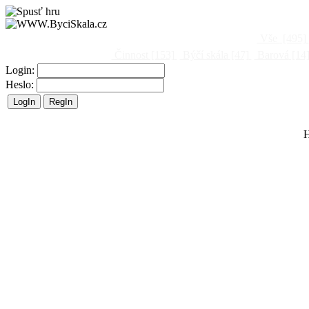
Vše
[495]
Činnost
[153]
Býčí skála
[47]
Barová
[14
Login:
Heslo:
H