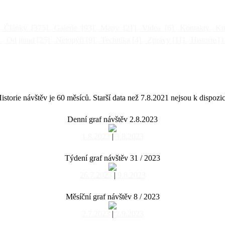
Články
[375]
Galerie
[93]
Mapy
[21]
Videa
[6]
Kontakty
Kni
]
Od jinud
[25]
Netopýři
[9]
Technika
[4]
Zprávy
[11]
Historie
[1
istorie návštěv je 60 měsíců. Starší data než 7.8.2021 nejsou k dispozic
Denní graf návštěv 2.8.2023
1.8.2023
|
3.8.2023
Týdení graf návštěv 31 / 2023
26.7.2023
|
9.8.2023
Měsíční graf návštěv 8 / 2023
2.7.2023
|
2.9.2023