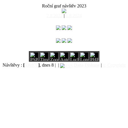
Roční graf návštěv 2023
2.8.2022
|
1.8.2024
Návštěvy :
[
536978
]
, dnes 8 |
|
Data
Diskuse
|
© Copyright