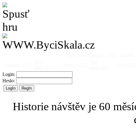
Vše
[495]
Články
[375]
Galerie
Býčí
Od
Činnost
[153]
Barová
[14]
Netopýři
skála
[47]
jinud
[25]
Login:
Heslo:
Historie návštěv je 60 měsí