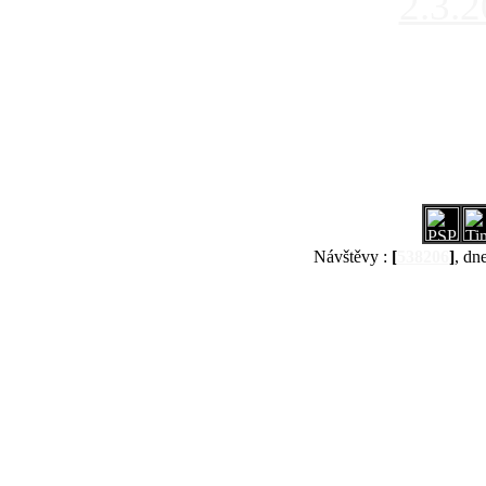
2.3.
Návštěvy :
[
538206
]
, dn