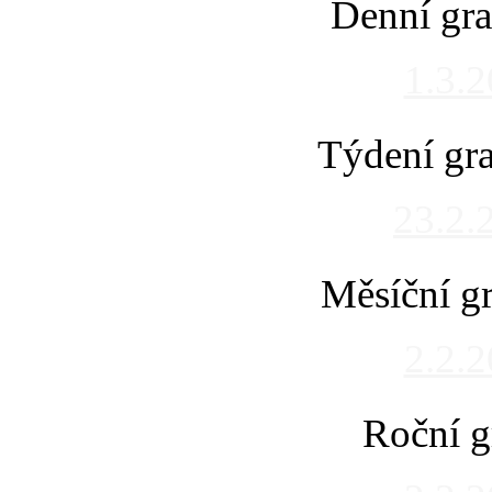
Denní gra
1.3.
Týdení gra
23.2.
Měsíční gr
2.2.
Roční g