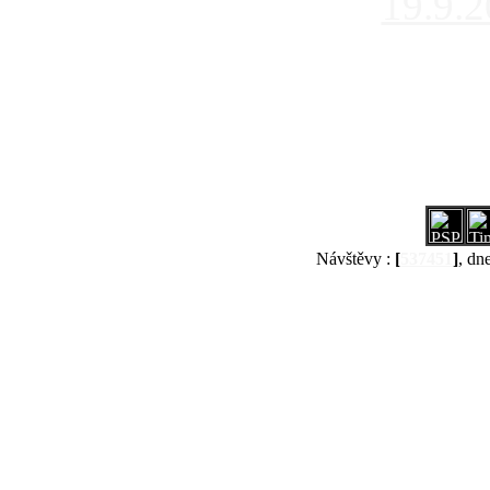
19.9.
Návštěvy :
[
537451
]
, dn