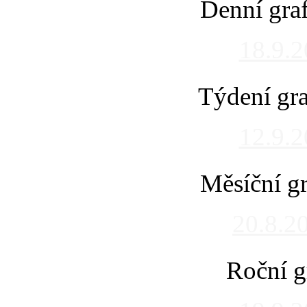
Denní gra
18.9.
Týdení gra
12.9.
Měsíční gr
20.8.2
Roční g