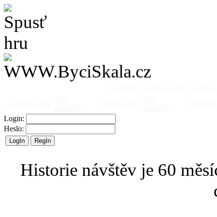
Vše
[495]
Články
[375]
Galerie
Býčí
Od
Činnost
[153]
Barová
[14]
Netopýři
skála
[47]
jinud
[25]
Login:
Heslo:
Historie návštěv je 60 měsí