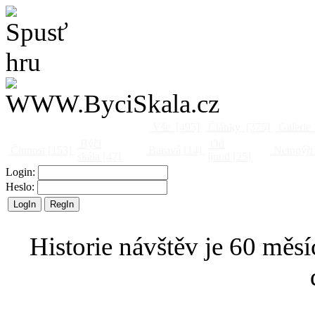
Vše
[495]
Články
[375]
Galerie
Býčí
Od
Činnost
[153]
Barová
[14]
Netopýři
skála
[47]
jinud
[25]
Login:
Heslo:
Historie návštěv je 60 měsí