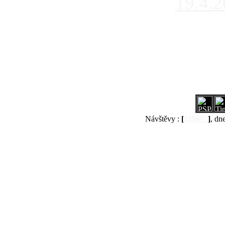
19.4.
Návštěvy :
[
539897
]
, dn