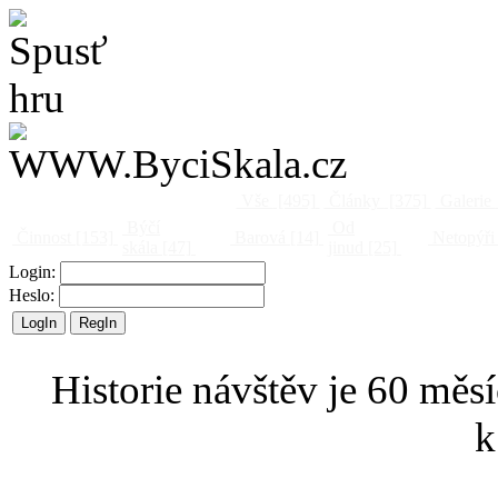
Vše
[495]
Články
[375]
Galerie
Býčí
Od
Činnost
[153]
Barová
[14]
Netopýři
skála
[47]
jinud
[25]
Login:
Heslo:
Historie návštěv je 60 měsí
k