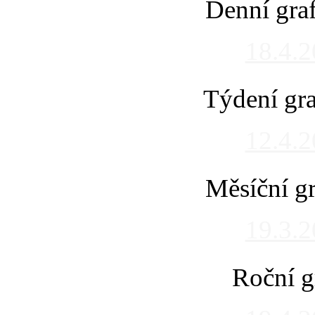
Denní gra
18.4.
Týdení gra
12.4.
Měsíční gr
19.3.
Roční g