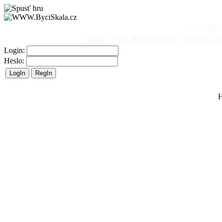
Vše
[495]
Činnost
[153]
Býčí skála
[47]
Barová
[14
Login:
Heslo:
H