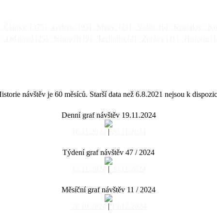
Články
[375]
Galerie
[93]
Mapy
[21]
Videa
[6]
Kontakty
Kni
]
Od jinud
[25]
Netopýři
[9]
Technika
[4]
Zprávy
[11]
Historie
[1
istorie návštěv je 60 měsíců. Starší data než 6.8.2021 nejsou k dispozic
Denní graf návštěv 19.11.2024
18.11.2024
|
20.11.2024
Týdení graf návštěv 47 / 2024
12.11.2024
|
26.11.2024
Měsíční graf návštěv 11 / 2024
20.10.2024
|
19.12.2024