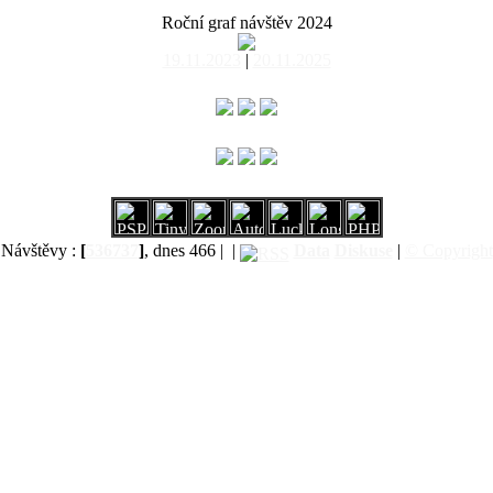
Roční graf návštěv 2024
19.11.2023
|
20.11.2025
Návštěvy :
[
536737
]
, dnes 466 |
|
Data
Diskuse
|
© Copyright