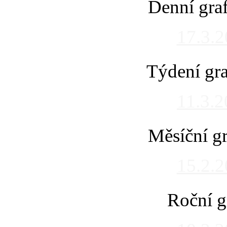
Denní gra
17.3.
Týdení gra
11.3.
Měsíční gr
15.2.
Roční g