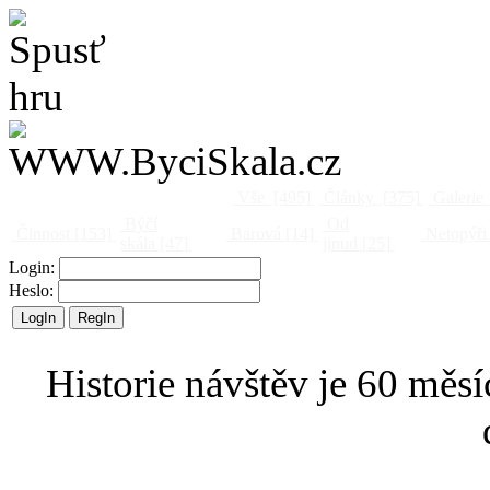
Vše
[495]
Články
[375]
Galerie
Býčí
Od
Činnost
[153]
Barová
[14]
Netopýři
skála
[47]
jinud
[25]
Login:
Heslo:
Historie návštěv je 60 měsí