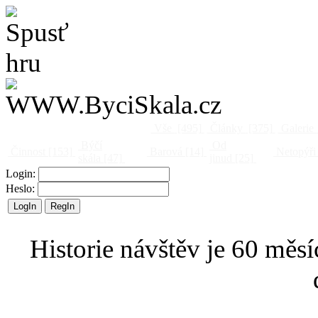
Vše
[495]
Články
[375]
Galerie
Býčí
Od
Činnost
[153]
Barová
[14]
Netopýři
skála
[47]
jinud
[25]
Login:
Heslo:
Historie návštěv je 60 měsí