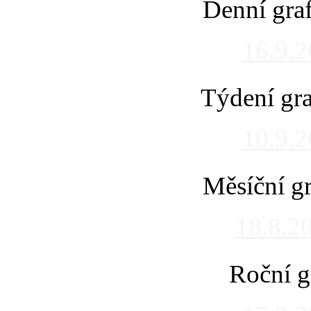
Denní gra
16.9.
Týdení gra
10.9.
Měsíční gr
18.8.2
Roční g