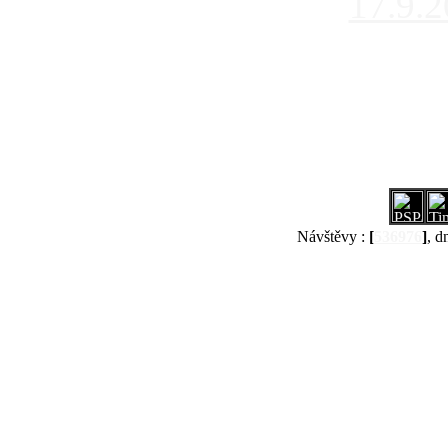
17.9.
Návštěvy :
[
536976
]
, d