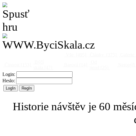
Vše
[495]
Články
[375]
Galerie
Býčí
Od
Činnost
[153]
Barová
[14]
Netopýři
skála
[47]
jinud
[25]
Login:
Heslo:
Historie návštěv je 60 měsí