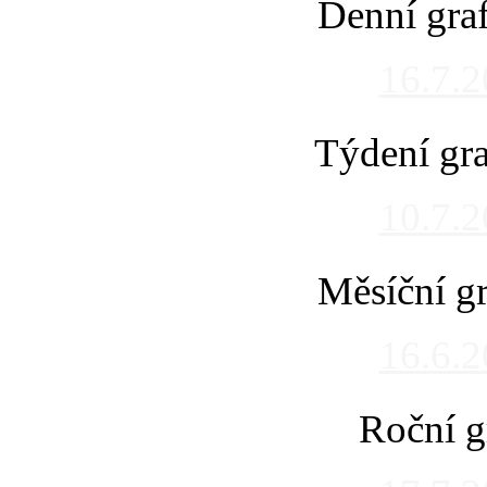
Denní gra
16.7.
Týdení gra
10.7.
Měsíční gr
16.6.
Roční g