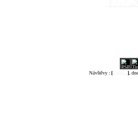
17.7.
Návštěvy :
[
538802
]
, dn