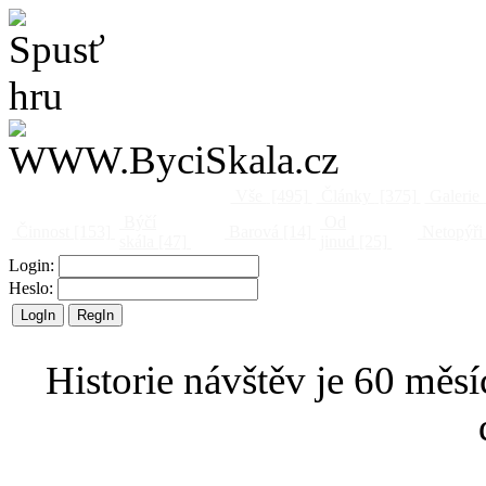
Vše
[495]
Články
[375]
Galerie
Býčí
Od
Činnost
[153]
Barová
[14]
Netopýři
skála
[47]
jinud
[25]
Login:
Heslo:
Historie návštěv je 60 měsí