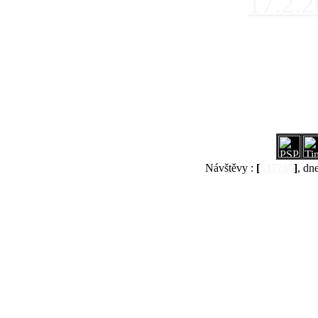
17.2.
Návštěvy :
[
537265
]
, dn