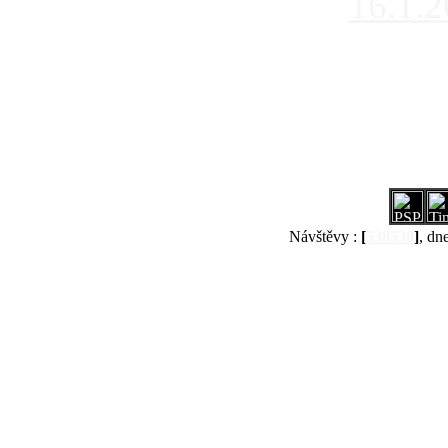
16.1.
Návštěvy :
[
538530
]
, dn