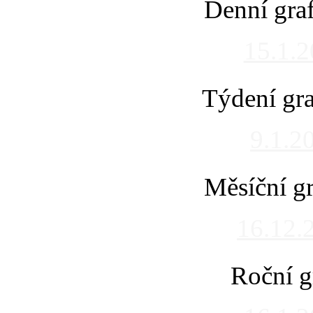
Denní gra
15.1.
Týdení gra
9.1.2
Měsíční gr
16.12.
Roční g