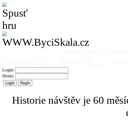
Vše
[495]
Články
[375]
Galerie
Býčí
Od
Činnost
[153]
Barová
[14]
Netopýři
skála
[47]
jinud
[25]
Login:
Heslo:
Historie návštěv je 60 měsí