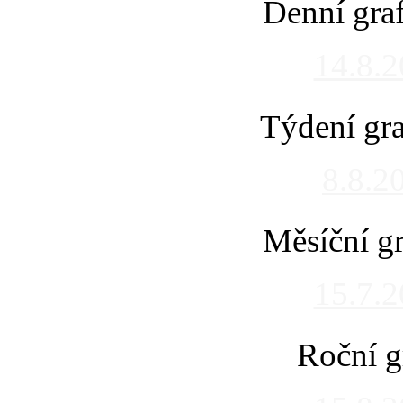
Denní gra
14.8.
Týdení gra
8.8.2
Měsíční gr
15.7.
Roční g