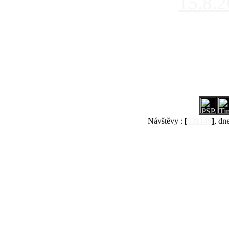
15.8.
Návštěvy :
[
538149
]
, dn