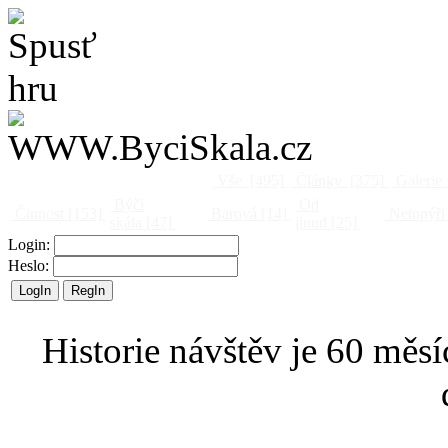
Vše
[495]
Články
[375]
Galerie
Býčí
Od
Činnost
[153]
Barová
[14]
Netopýři
skála
[47]
jinud
[25]
Login:
Heslo:
Historie návštěv je 60 měsí