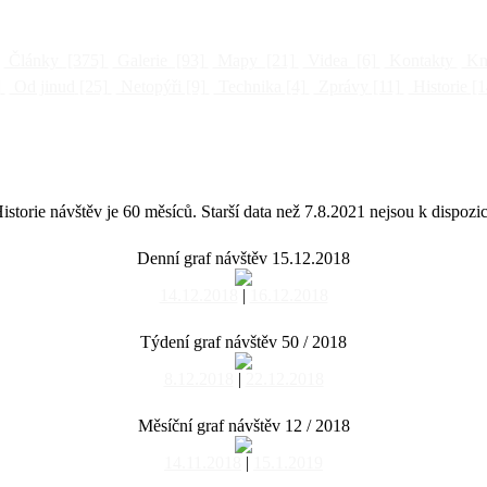
Články
[375]
Galerie
[93]
Mapy
[21]
Videa
[6]
Kontakty
Kni
]
Od jinud
[25]
Netopýři
[9]
Technika
[4]
Zprávy
[11]
Historie
[1
istorie návštěv je 60 měsíců. Starší data než 7.8.2021 nejsou k dispozic
Denní graf návštěv 15.12.2018
14.12.2018
|
16.12.2018
Týdení graf návštěv 50 / 2018
8.12.2018
|
22.12.2018
Měsíční graf návštěv 12 / 2018
14.11.2018
|
15.1.2019