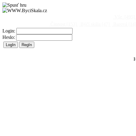
Vše
[495]
Činnost
[153]
Býčí skála
[47]
Barová
[14
Login:
Heslo:
H