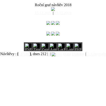
Roční graf návštěv 2018
15.12.2017
|
15.12.2019
Návštěvy :
[
537182
]
, dnes 212 |
|
Data
Diskuse
|
© Copyright