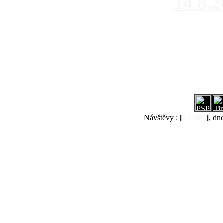
14.8.
Návštěvy :
[
537687
]
, dn