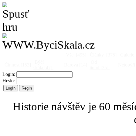
Vše
[495]
Články
[375]
Galerie
Býčí
Od
Činnost
[153]
Barová
[14]
Netopýři
skála
[47]
jinud
[25]
Login:
Heslo:
Historie návštěv je 60 měsí