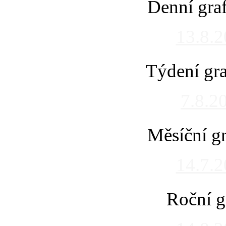
Denní gra
13.8.
Týdení gra
7.8.2
Měsíční gr
14.7.
Roční g