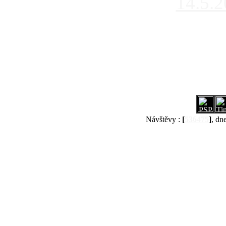
14.5.
Návštěvy :
[
536475
]
, dn