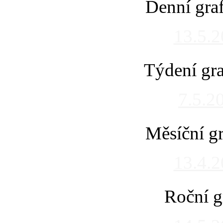
Denní gra
13.5.
Týdení gra
7.5.2
Měsíční gr
13.4.
Roční g