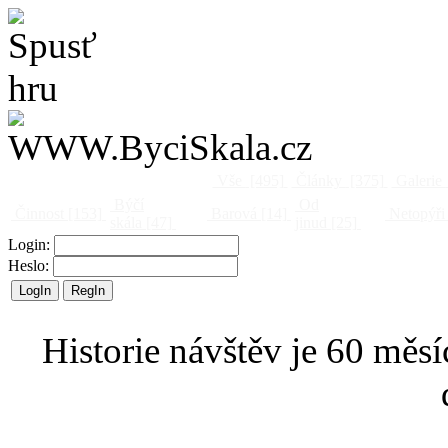
Vše
[495]
Články
[375]
Galerie
Býčí
Od
Činnost
[153]
Barová
[14]
Netopýři
skála
[47]
jinud
[25]
Login:
Heslo:
Historie návštěv je 60 měsí