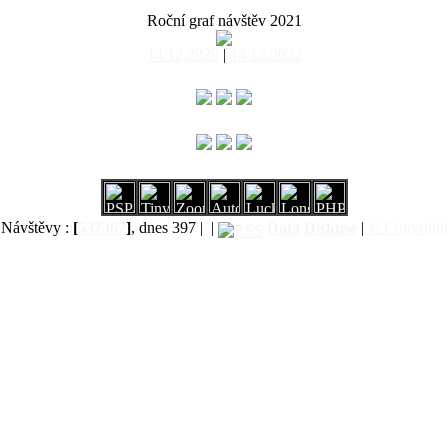
Roční graf návštěv 2021
14.12.2020
|
14.12.2022
Návštěvy :
[
537367
]
, dnes 397 |
|
Data
Diskuse
|
© Copyright