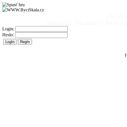
Vše
[495]
Činnost
[153]
Býčí skála
[47]
Barová
[14
Login:
Heslo:
H