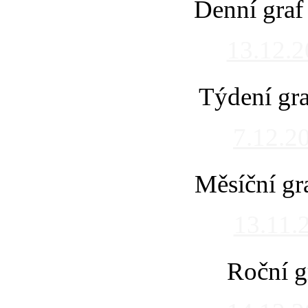
Denní graf
13.12.
Týdení gra
7.12.2
Měsíční gr
13.11.
Roční g