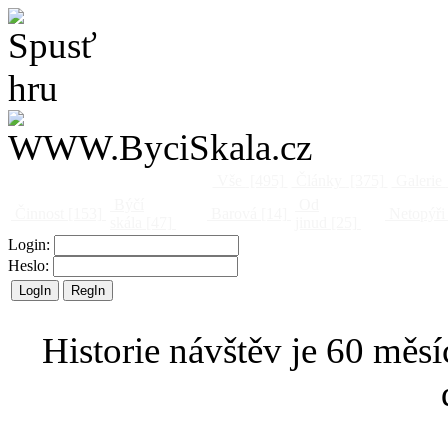
Vše
[495]
Články
[375]
Galerie
Býčí
Od
Činnost
[153]
Barová
[14]
Netopýři
skála
[47]
jinud
[25]
Login:
Heslo:
Historie návštěv je 60 měsí