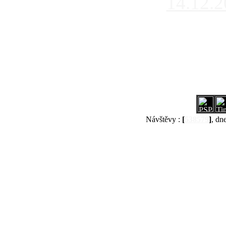
14.12.
Návštěvy :
[
538579
]
, dn