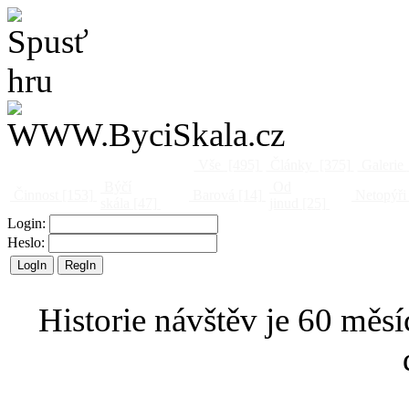
Vše
[495]
Články
[375]
Galerie
Býčí
Od
Činnost
[153]
Barová
[14]
Netopýři
skála
[47]
jinud
[25]
Login:
Heslo:
Historie návštěv je 60 měsí