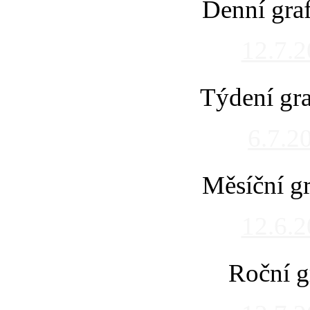
Denní gra
12.7.
Týdení gra
6.7.2
Měsíční gr
12.6.
Roční g