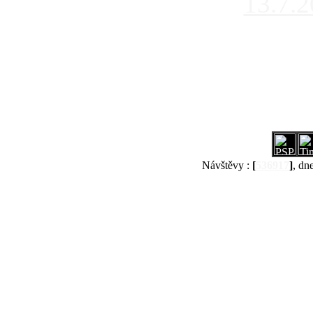
13.7.
Návštěvy :
[
536917
]
, dn