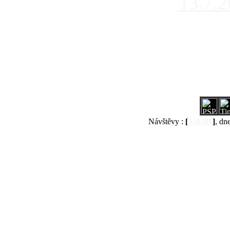
13.7.
Návštěvy :
[
538161
]
, dn