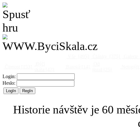
Vše
[495]
Články
[375]
Galerie
Býčí
Od
Činnost
[153]
Barová
[14]
Netopýři
skála
[47]
jinud
[25]
Login:
Heslo:
Historie návštěv je 60 měsí