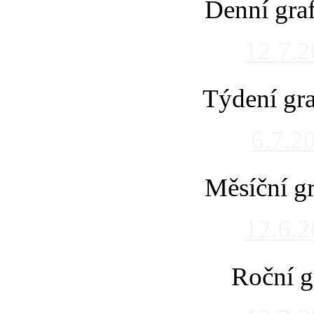
Denní gra
12.7.
Týdení gra
6.7.2
Měsíční gr
12.6.
Roční g