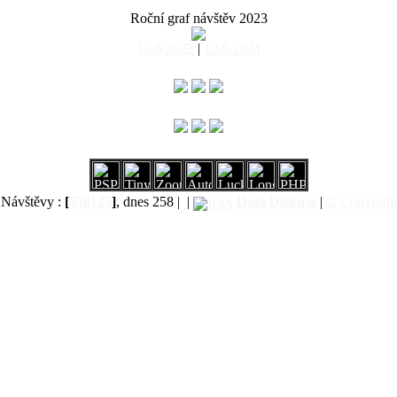
Roční graf návštěv 2023
13.6.2022
|
12.6.2024
Návštěvy :
[
538125
]
, dnes 258 |
|
Data
Diskuse
|
© Copyright