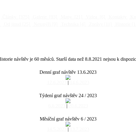
Články
[375]
Galerie
[93]
Mapy
[21]
Videa
[6]
Kontakty
Kni
]
Od jinud
[25]
Netopýři
[9]
Technika
[4]
Zprávy
[11]
Historie
[1
istorie návštěv je 60 měsíců. Starší data než 8.8.2021 nejsou k dispozic
Denní graf návštěv 13.6.2023
12.6.2023
|
14.6.2023
Týdení graf návštěv 24 / 2023
6.6.2023
|
20.6.2023
Měsíční graf návštěv 6 / 2023
14.5.2023
|
13.7.2023