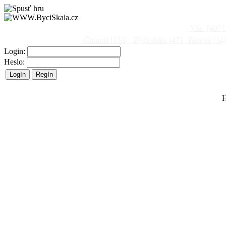
Vše
[495]
Činnost
[153]
Býčí skála
[47]
Barová
[14
Login:
Heslo:
H