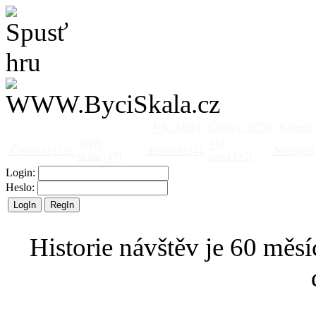
Vše
[495]
Články
[375]
Galerie
Býčí
Od
Činnost
[153]
Barová
[14]
Netopýři
skála
[47]
jinud
[25]
Login:
Heslo:
Historie návštěv je 60 měsí