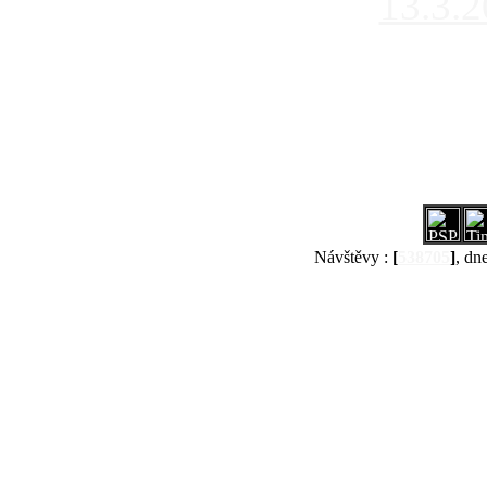
13.3.
Návštěvy :
[
538705
]
, dn