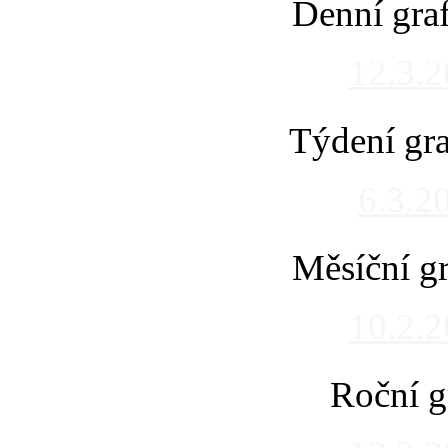
Denní gra
12.3.
Týdení gra
6.3.2
Měsíční gr
10.2.
Roční g