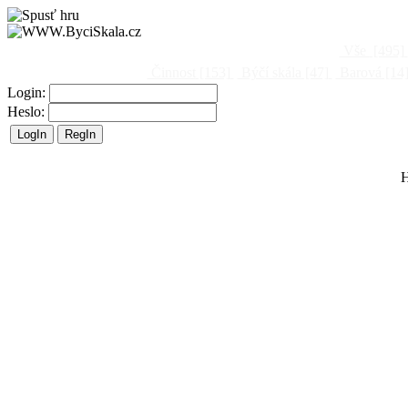
Vše
[495]
Činnost
[153]
Býčí skála
[47]
Barová
[14
Login:
Heslo:
H