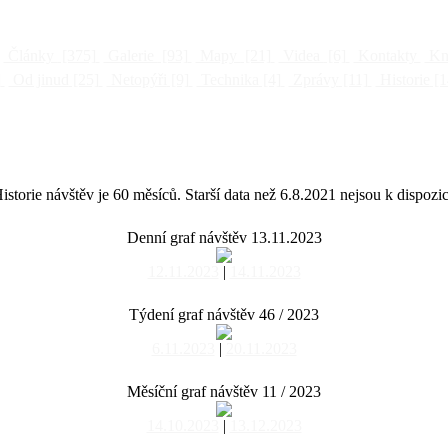
Články
[375]
Galerie
[93]
Mapy
[21]
Videa
[6]
Kontakty
Kni
]
Od jinud
[25]
Netopýři
[9]
Technika
[4]
Zprávy
[11]
Historie
[1
istorie návštěv je 60 měsíců. Starší data než 6.8.2021 nejsou k dispozic
Denní graf návštěv 13.11.2023
12.11.2023
|
14.11.2023
Týdení graf návštěv 46 / 2023
6.11.2023
|
20.11.2023
Měsíční graf návštěv 11 / 2023
14.10.2023
|
13.12.2023